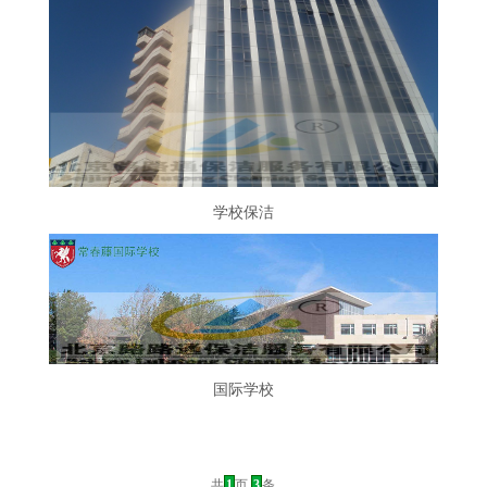
学校保洁
国际学校
共
1
页
3
条