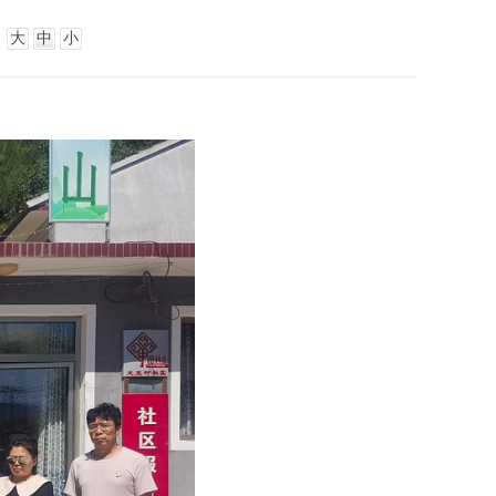
：
大
中
小